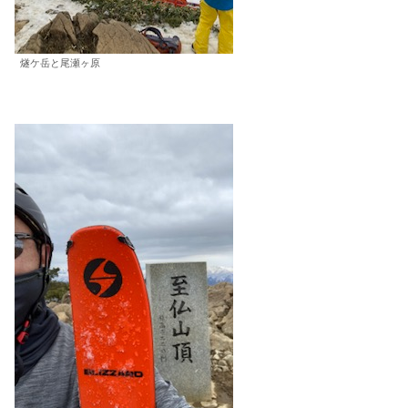
燧ケ岳と尾瀬ヶ原