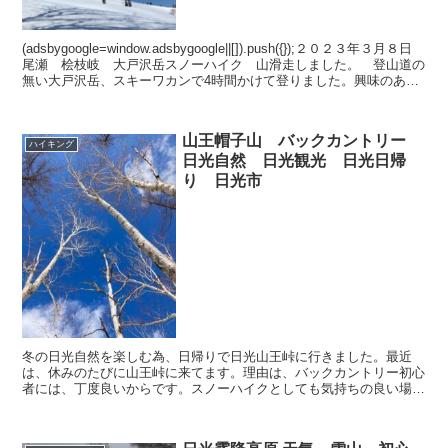
(adsbygoogle=window.adsbygoogle||[]).push({});２０２３年３月８日
尾瀬 桧枝岐 大戸沢岳スノーハイク 山滑走しました。 登山道の
無い大戸沢岳、スキーワカンで4時間かけて登りました。興味のある
方は...
山王帽子山 バックカントリー
ハイキング
日光自然 日光観光 日光日帰
り 日光市
冬の日光自然を楽しむ為、日帰りで日光山王峠に行きました。最近
は、休みのたびに山王峠に来てます。理由は、バックカントリー初心
者には、丁度良いからです。スノーハイクとしても気持ちの良い場所
です。山王峠では、少し物足りなくなり、山王帽子山中腹まで...