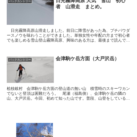
日光霧降高原 天気 雪山 初心
バックカントリー
者 山滑走 まとめ。
日光霧降高原山滑走しました。前日に降雪があった為、プチパウダ
ースノウを味わうことができました。単独女性や年配の方まで初心者
でも楽しめる雪山登山霧降高原、興味のある方は、最後まで読んで見
て下さい。２日連続で行った為、地図は、２日分です。２日...
会津駒ケ岳方面（大戸沢岳）
バックカントリー
桧枝岐村 会津駒ケ岳方面の登山道の無い山 積雪時のスキーワカン
でないと登頂は困難だろう。 尾瀬（福島側）、会津駒ケ岳の隣の
山、大戸沢岳。今回、初めて知った山です。普段、山登をしている方
は、聞かない山だと思う。登山客は、まずは、メジャーな山（...