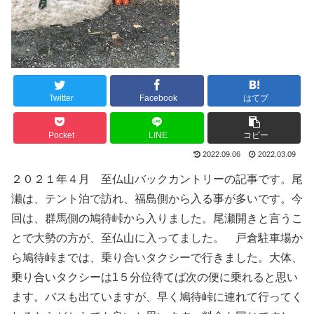
Twitter
Facebook
はてブ
Pocket
LINE
コピー
2022.09.06
2022.03.09
２０２１年４月 至仏山バックカントリーの記事です。尾
瀬は、テント泊で訪れ、福島側から入る事が多いです。今
回は、群馬側の鳩待峠から入りました。尾瀬開きと言うこ
とで大勢の方が、至仏山に入ってました。 戸倉駐車場か
ら鳩待峠までは、乗り合いタクシーで行きました。大体、
乗り合いタクシーは1５分位待てば次の便に乗れると思い
ます。バスも出ていますが、早く鳩待峠に連れて行ってく