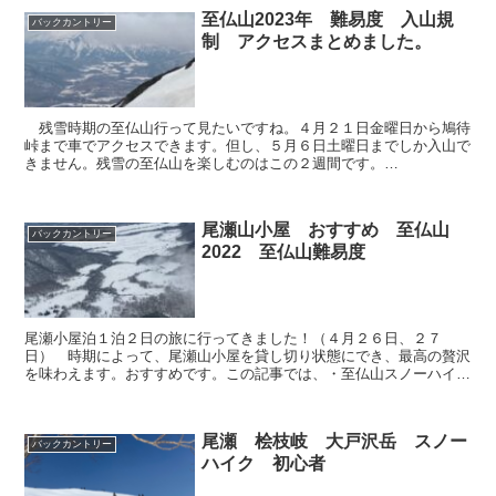
至仏山2023年 難易度 入山規
バックカントリー
制 アクセスまとめました。
残雪時期の至仏山行って見たいですね。４月２１日金曜日から鳩待
峠まで車でアクセスできます。但し、５月６日土曜日までしか入山で
きません。残雪の至仏山を楽しむのはこの２週間です。
(adsbygoogle=window.adsbygoogle||...
尾瀬山小屋 おすすめ 至仏山
バックカントリー
2022 至仏山難易度
尾瀬小屋泊１泊２日の旅に行ってきました！（４月２６日、２７
日） 時期によって、尾瀬山小屋を貸し切り状態にでき、最高の贅沢
を味わえます。おすすめです。この記事では、・至仏山スノーハイク
と滑走・尾瀬山小屋 おすすめ 体験などをまとめました。気に...
尾瀬 桧枝岐 大戸沢岳 スノー
バックカントリー
ハイク 初心者