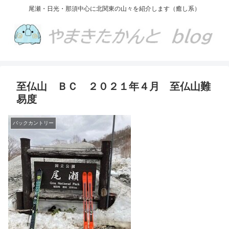
尾瀬・日光・那須中心に北関東の山々を紹介します（癒し系）
至仏山 ＢＣ ２０２１年４月 至仏山難
易度
バックカントリー