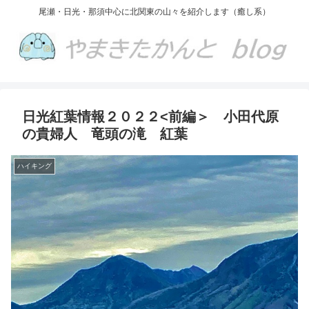
尾瀬・日光・那須中心に北関東の山々を紹介します（癒し系）
日光紅葉情報２０２２<前編＞ 小田代原
の貴婦人 竜頭の滝 紅葉
ハイキング