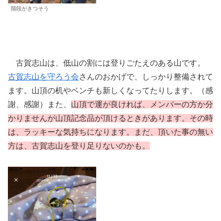
階段がきつそう
古賀志山は、低山の割には登りごたえのある山です。
古賀志山を守ろう会
さんのおかげで、しっかり整備されて
ます。山頂の机やベンチも新しくなってたりします。（感
謝、感謝）また、
山頂で運が良ければ、メンバーの方か分
かりませんが山頂記念品が頂け
る
ときが
あります
。その時
は、ラッキーな気持ちになります。まだ、頂いた事の無い
方は、古賀志山を登り足りないのかも。