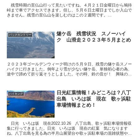
残雪時期の至仏山行って見たいですね。４月２１日金曜日から鳩待
峠まで車でアクセスできます。但し、５月６日土曜日までしか入山で
きません。残雪の至仏山を楽しむのはこの２週間です。
(adsbygoogle=window.adsbygoogle||...
燧ケ岳 残雪状況 スノーハイ
バックカントリー
ク 山滑走２０２３年５月まとめ
２０２３年ゴールデンウィーク明けの５月９日、残雪の燧ケ岳スノー
ハイクに行きました。例年より雪が少ない燧ケ岳、単独初心者の為、
途中で諦めて折り返そうとしました。その時、鈴の音が！ 興味のあ
る方は最後まで読んでみて下さい。雪不足の為、安全をみて...
日光紅葉情報！みどころは？八丁
ハイキング
出島 いろは坂 現在 歌ヶ浜駐
車場情報まとめ！
日光 いろは坂 現在2022.10.26 八丁出島、歌ヶ浜駐車場情報収
集に行ってきました。日光 いろは坂 現在の紅葉 気になります
ね。八丁出島を見る為の半月山展望台や歌ヶ浜駐車場の混雑状態やお
勧めルートをまとめました。興味ある方は最後まで...