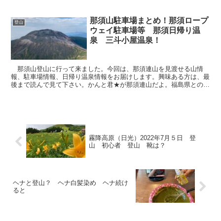
那須山駐車場まとめ！那須ロープ
登山
ウェイ駐車場等 那須日帰り温
泉 三斗小屋温泉！
那須山登山に行って来ました。今回は、那須連山を見渡せる山情
報、駐車場情報、日帰り温泉情報をお届けします。興味ある方は、最
後まで読んで見て下さい。かんと君★が那須連山だよ。福島県との県
境。正に東北の入口だね。(adsbygoogle=win...
霧降高原（日光）2022年7月５日 登
山 初心者 登山 靴は？
ヘナと登山？ ヘナ白髪染め ヘナ続け
ると